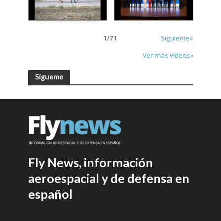
1
/
71
Siguiente»
Ver más vídeos»
Sígueme
Fly News, información
aeroespacial y de defensa en
español