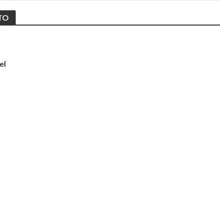
TO
el