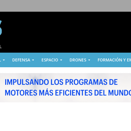
L
DEFENSA
ESPACIO
DRONES
FORMACIÓN Y E