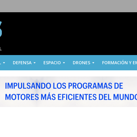
L
DEFENSA
ESPACIO
DRONES
FORMACIÓN Y E