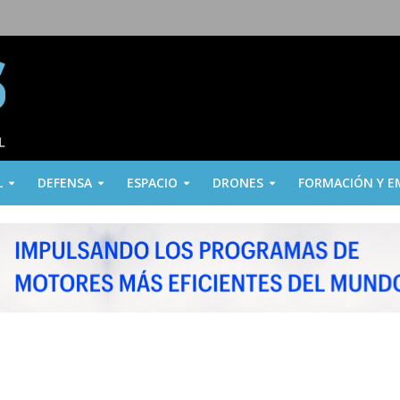
L
DEFENSA
ESPACIO
DRONES
FORMACIÓN Y E