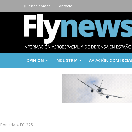
Quiénes somos
Contacto
OPINIÓN
INDUSTRIA
AVIACIÓN COMERCIA
Portada
»
EC 225