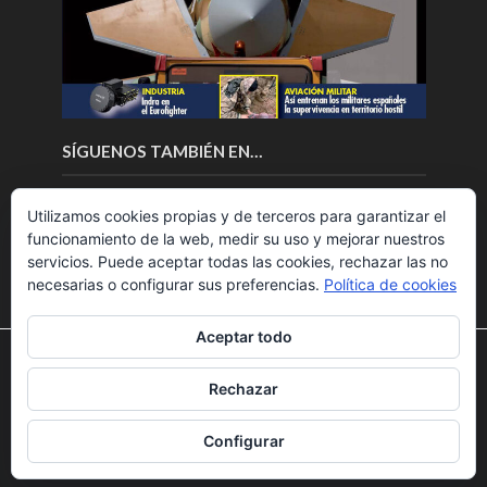
SÍGUENOS TAMBIÉN EN…
Utilizamos cookies propias y de terceros para garantizar el
funcionamiento de la web, medir su uso y mejorar nuestros
servicios. Puede aceptar todas las cookies, rechazar las no
necesarias o configurar sus preferencias.
Política de cookies
Aceptar todo
Utilizamos cookies para ofrecerte la mejor experiencia en
nuestra web.
Rechazar
Puedes aprender más sobre qué cookies utilizamos o
Copyright © 2018.Fly News.
Noticias aerospacial
/
Noticias
desactivarlas en los
ajustes
.
UAS aviación comercial
Configurar
Aceptar
Rechazar
Ajustes