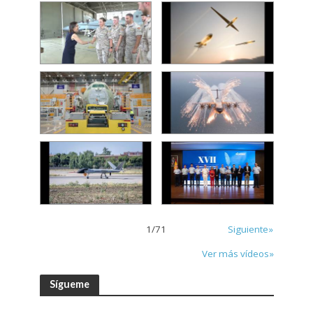
1
/
71
Siguiente»
Ver más vídeos»
Sígueme