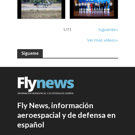
1
/
71
Siguiente»
Ver más vídeos»
Sígueme
Fly News, información
aeroespacial y de defensa en
español