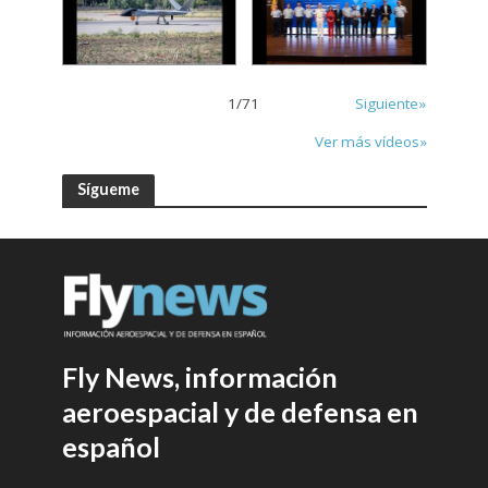
1
/
71
Siguiente»
Ver más vídeos»
Sígueme
Fly News, información
aeroespacial y de defensa en
español