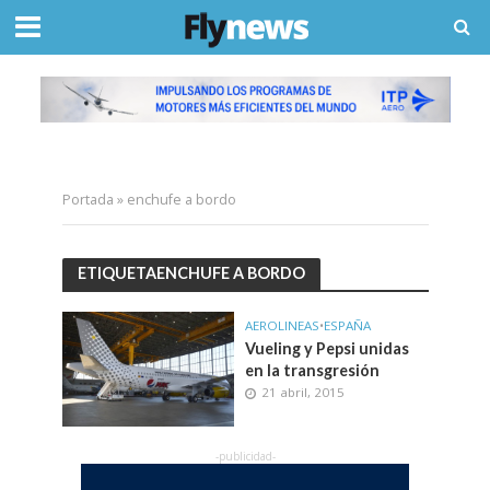
Portada
»
enchufe a bordo
ETIQUETAENCHUFE A BORDO
AEROLINEAS
•
ESPAÑA
Vueling y Pepsi unidas
en la transgresión
21 abril, 2015