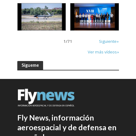
1
/
71
Siguiente»
Ver más vídeos»
Sígueme
Fly News, información
aeroespacial y de defensa en