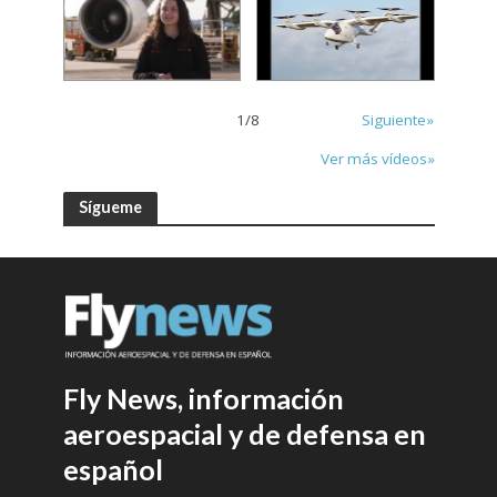
1
/
8
Siguiente»
Ver más vídeos»
Sígueme
Fly News, información
aeroespacial y de defensa en
español