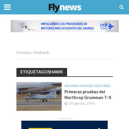
Portada
»
Goshawk
ETIQUETAGOSHAWK
AVIONES
•
AVIONES MILITARES
Primeras pruebas del
Northrop Grumman T-X
23 agosto, 2016