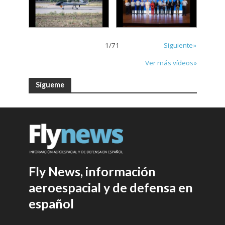
1
/
71
Siguiente»
Ver más vídeos»
Sígueme
Fly News, información
aeroespacial y de defensa en
español