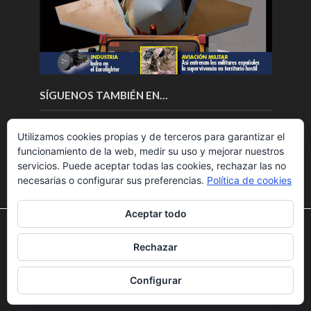
SÍGUENOS TAMBIÉN EN…
Utilizamos cookies propias y de terceros para garantizar el
funcionamiento de la web, medir su uso y mejorar nuestros
servicios. Puede aceptar todas las cookies, rechazar las no
necesarias o configurar sus preferencias.
Política de cookies
Aceptar todo
Utilizamos cookies para ofrecerte la mejor experiencia en
nuestra web.
Rechazar
Puedes aprender más sobre qué cookies utilizamos o
Copyright © 2018.Fly News.
Noticias aerospacial
/
Noticias
desactivarlas en los
ajustes
.
UAS aviación comercial
Configurar
Aceptar
Rechazar
Ajustes