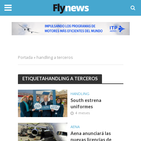
Portada
»
handling a terceros
ETIQUETAHANDLING A TERCEROS
HANDLING
South estrena
uniformes
4 meses
AENA
Aena anunciará las
nuevas licencias de