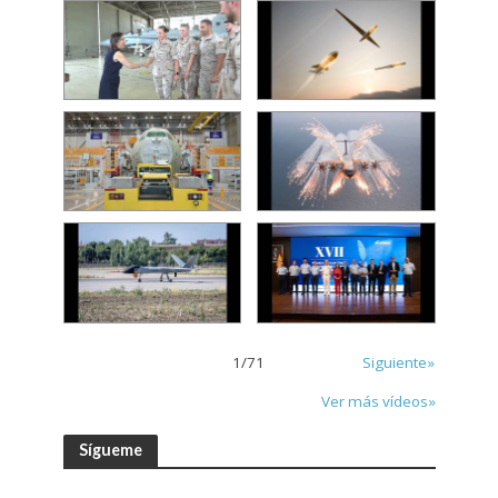
1
/
71
Siguiente»
Ver más vídeos»
Sígueme