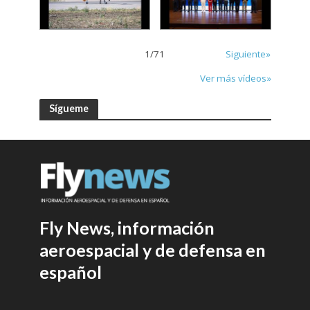
1
/
71
Siguiente»
Ver más vídeos»
Sígueme
Fly News, información
aeroespacial y de defensa en
español