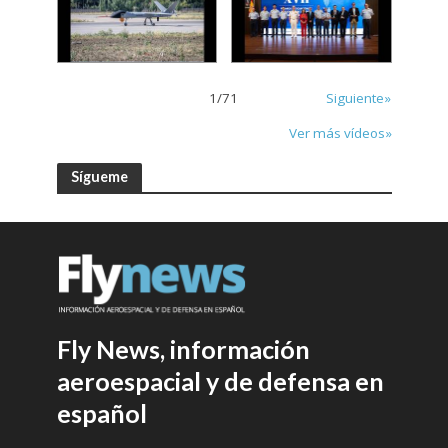
1
/
71
Siguiente»
Ver más vídeos»
Sígueme
Fly News, información
aeroespacial y de defensa en
español