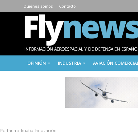
Quiénes somos
Contacto
OPINIÓN
INDUSTRIA
AVIACIÓN COMERCIA
Portada
»
Imatia Innovación