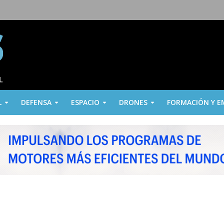
L
DEFENSA
ESPACIO
DRONES
FORMACIÓN Y E