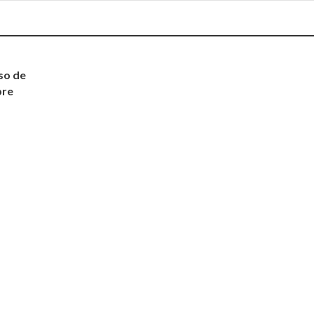
so de
bre