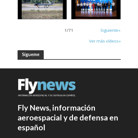
1
/
71
Siguiente»
Ver más vídeos»
Sígueme
Fly News, información
aeroespacial y de defensa en
español