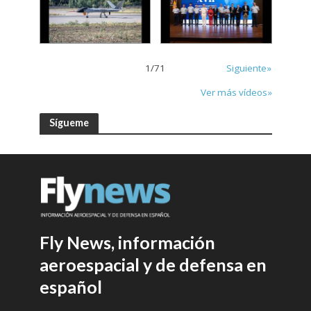
1
/
71
Siguiente»
Ver más vídeos»
Sígueme
Fly News, información
aeroespacial y de defensa en
español