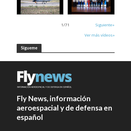
1
/
71
Siguiente»
Ver más vídeos»
Sígueme
Fly News, información
aeroespacial y de defensa en
español