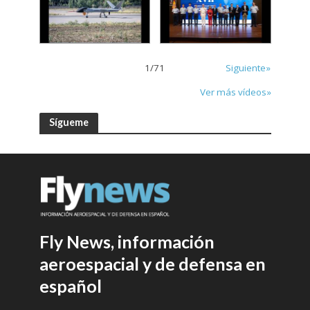
1
/
71
Siguiente»
Ver más vídeos»
Sígueme
Fly News, información
aeroespacial y de defensa en
español