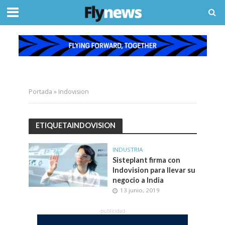
Portada
»
Indovision
ETIQUETAINDOVISION
INDUSTRIA
Sisteplant firma con
Indovision para llevar su
negocio a India
13 junio, 2019