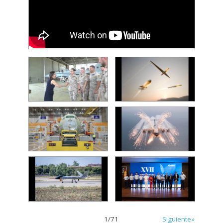
1
/
71
Siguiente»