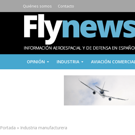
Quiénes somos
Contacto
OPINIÓN
INDUSTRIA
AVIACIÓN COMERCIA
Portada
»
Industria manufacturera