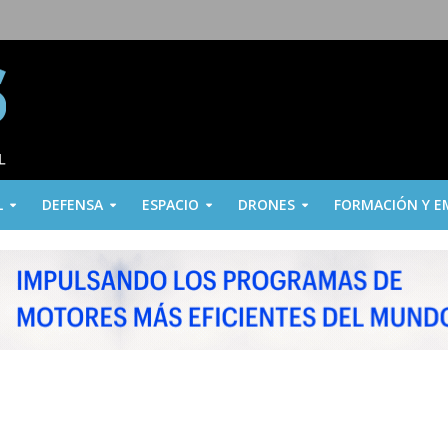
L
DEFENSA
ESPACIO
DRONES
FORMACIÓN Y E