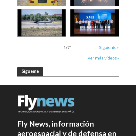
1
/
71
Siguiente»
Ver más vídeos»
Sígueme
Fly News, información
aeroespacial y de defensa en