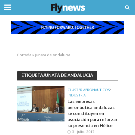
Portada
»
Junata de Andalucia
ETIQUETAJUNATA DE ANDALUCIA
CLÚSTER AERONÁUTICOS
•
INDUSTRIA
Las empresas
aeronáutica andaluzas
se constituyen en
asociación para reforzar
su presencia en Hélice
31 julio, 2017