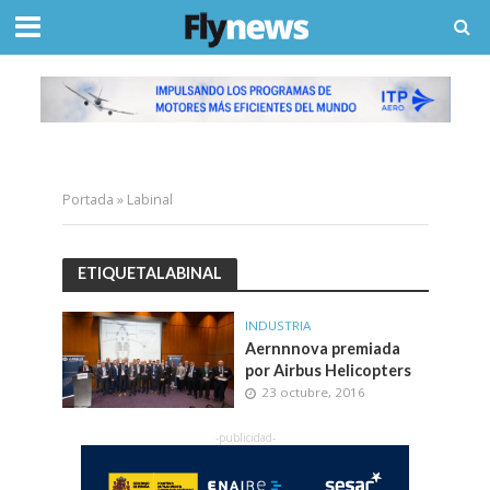
Portada
»
Labinal
ETIQUETALABINAL
INDUSTRIA
Aernnnova premiada
por Airbus Helicopters
23 octubre, 2016