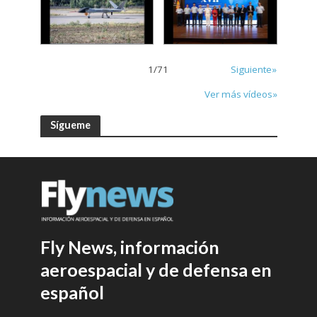
1
/
71
Siguiente»
Ver más vídeos»
Sígueme
Fly News, información
aeroespacial y de defensa en
español