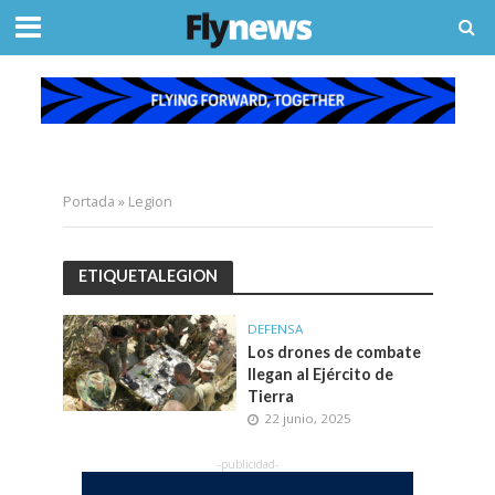
Portada
»
Legion
ETIQUETALEGION
DEFENSA
Los drones de combate
llegan al Ejército de
Tierra
22 junio, 2025