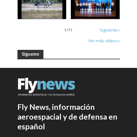
1
/
71
Siguiente»
Ver más vídeos»
Sígueme
Fly News, información
aeroespacial y de defensa en
español