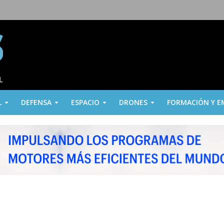
L
DEFENSA
ESPACIO
DRONES
FORMACIÓN Y E