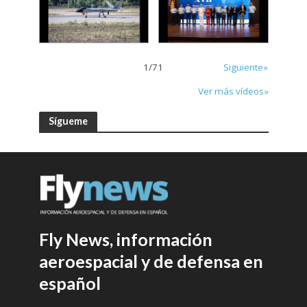
1
/
71
Siguiente»
Ver más vídeos»
Sígueme
Fly News, información
aeroespacial y de defensa en
español