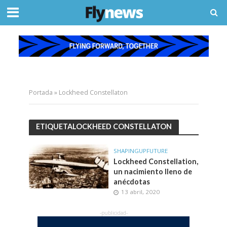
Portada
»
Lockheed Constellaton
ETIQUETALOCKHEED CONSTELLATON
SHAPINGUPFUTURE
Lockheed Constellation,
un nacimiento lleno de
anécdotas
13 abril, 2020