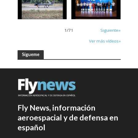
1
/
71
Siguiente»
Ver más vídeos»
Sígueme
Fly News, información
aeroespacial y de defensa en
español