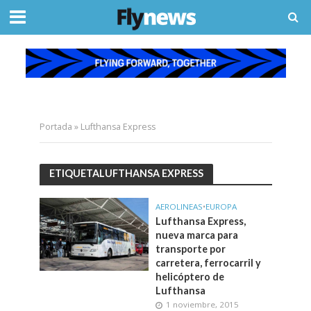
Portada
»
Lufthansa Express
ETIQUETALUFTHANSA EXPRESS
AEROLINEAS
•
EUROPA
Lufthansa Express,
nueva marca para
transporte por
carretera, ferrocarril y
helicóptero de
Lufthansa
1 noviembre, 2015