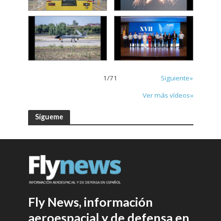
1
/
71
Siguiente»
Ver más vídeos»
Sígueme
Fly News, información
aeroespacial y de defensa en