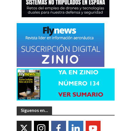
Síguenos en…