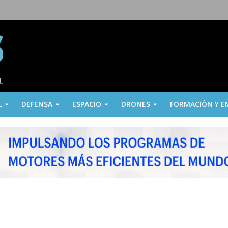
L
DEFENSA
ESPACIO
DRONES
FORMACIÓN Y E