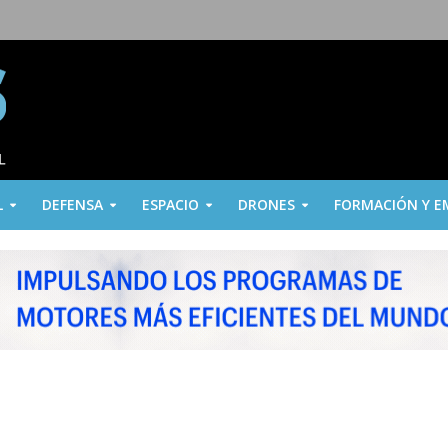
L
DEFENSA
ESPACIO
DRONES
FORMACIÓN Y E