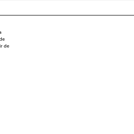
a
 de
ir de