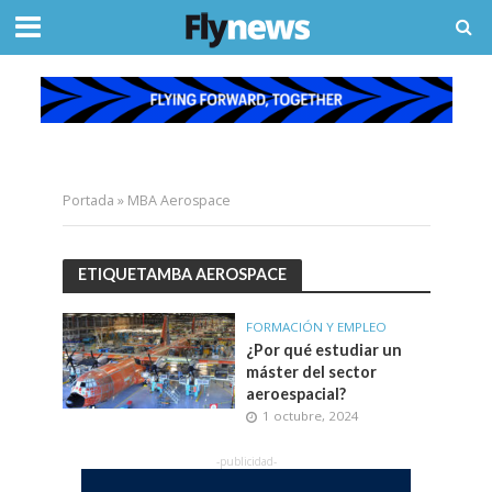
Portada
»
MBA Aerospace
ETIQUETAMBA AEROSPACE
FORMACIÓN Y EMPLEO
¿Por qué estudiar un
máster del sector
aeroespacial?
1 octubre, 2024