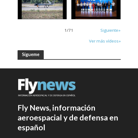
1
/
71
Siguiente»
Ver más vídeos»
Sígueme
Fly News, información
aeroespacial y de defensa en
español