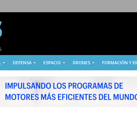
L
DEFENSA
ESPACIO
DRONES
FORMACIÓN Y E