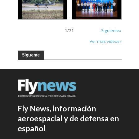
1
/
71
Siguiente»
Ver más vídeos»
Sígueme
Fly News, información
aeroespacial y de defensa en
español