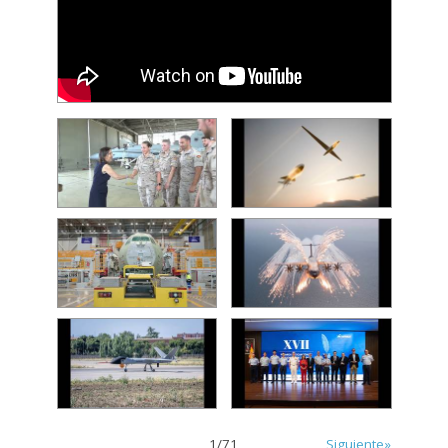
1
/
71
Siguiente»