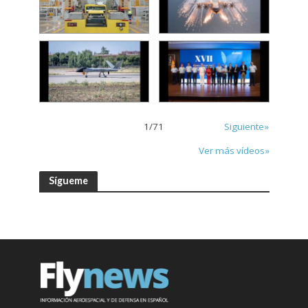
1
/
71
Siguiente»
Ver más vídeos»
Sígueme