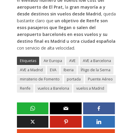
el
elevado número de vuelos low cost del
aeropuerto de El Prat,
la
gran mayoría a y
desde destinos sin vuelos desde Madrid
, queda
bastante claro que
un objetivo de Renfe son
esos pasajeros que llegan o salen del
aeropuerto barcelonés en esos vuelos y su
destino final es Madrid u otra ciudad española
con servicio de alta velocidad.
Etiquetas
Air Europa
AVE
AVE a Barcelona
AVE a Madrid
EVA
Iberia
Íñigo de la Serna
minsiterio de Fomento
portada
Puente Aéreo
Renfe
vuelos a Barelona
vuelos a Madrid