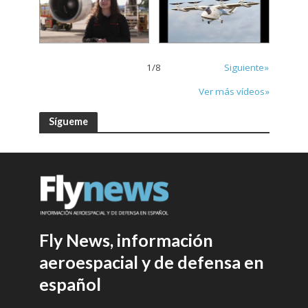
1
/
8
Siguiente»
Ver más vídeos»
Sígueme
Fly News, información
aeroespacial y de defensa en
español