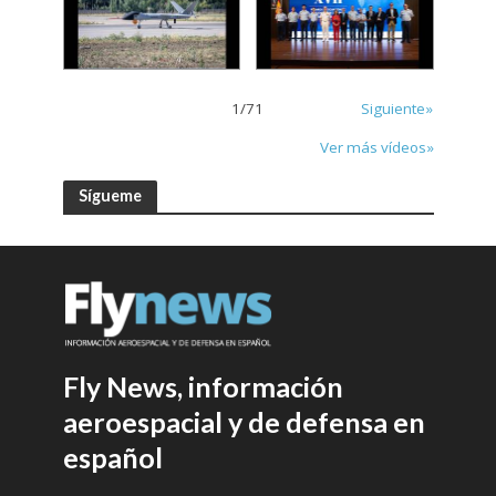
1
/
71
Siguiente»
Ver más vídeos»
Sígueme
Fly News, información
aeroespacial y de defensa en
español