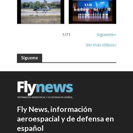
1
/
71
Siguiente»
Ver más vídeos»
Sígueme
Fly News, información
aeroespacial y de defensa en
español