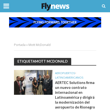
Portada
»
Mott McDonald
ETIQUETAMOTT MCDONALD
AEROPUERTOS
•
LATINOAMERICANOS
AERTEC Solutions firma
un nuevo contrato
internacional en
Latinoamérica y dirigirá
la modernización del
aeropuerto de Rionegro