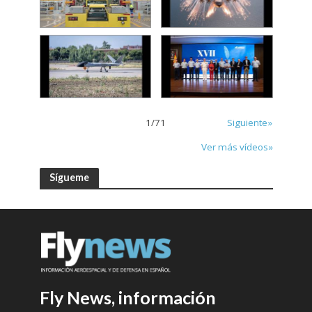
1
/
71
Siguiente»
Ver más vídeos»
Sígueme
Fly News, información