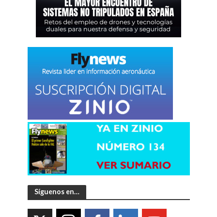
Síguenos en…