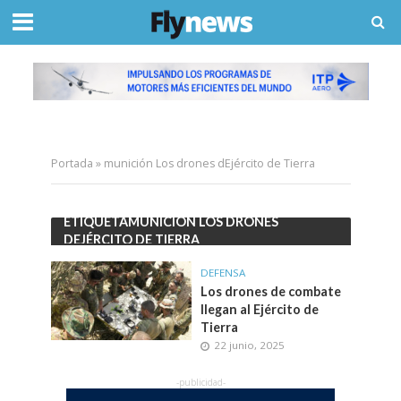
Portada
»
munición Los drones dEjército de Tierra
ETIQUETAMUNICIÓN LOS DRONES
DEJÉRCITO DE TIERRA
DEFENSA
Los drones de combate
llegan al Ejército de
Tierra
22 junio, 2025