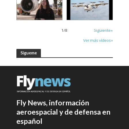
1
/
8
Siguiente»
Ver más vídeos»
Sígueme
Fly News, información
aeroespacial y de defensa en
español