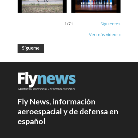
1
/
71
Siguiente»
Ver más vídeos»
Sígueme
Fly News, información
aeroespacial y de defensa en
español