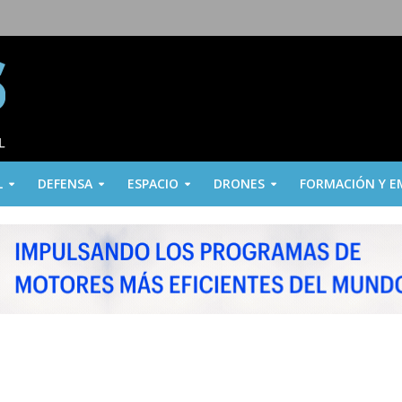
L
DEFENSA
ESPACIO
DRONES
FORMACIÓN Y E