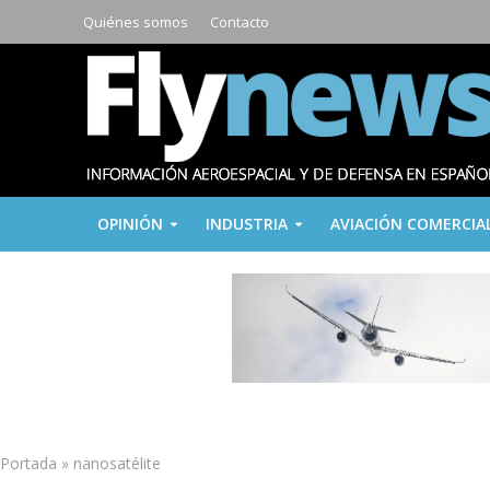
Quiénes somos
Contacto
OPINIÓN
INDUSTRIA
AVIACIÓN COMERCIA
Portada
»
nanosatélite