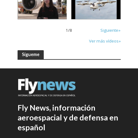
1
/
8
Siguiente»
Ver más vídeos»
Sígueme
Fly News, información
aeroespacial y de defensa en
español