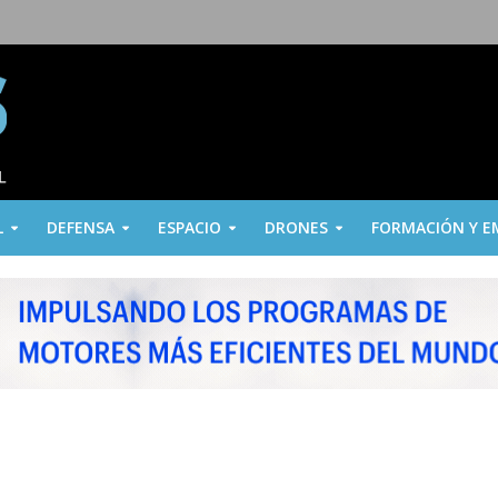
L
DEFENSA
ESPACIO
DRONES
FORMACIÓN Y E