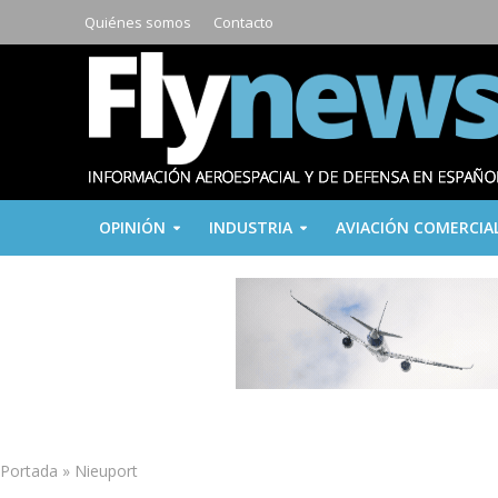
Quiénes somos
Contacto
OPINIÓN
INDUSTRIA
AVIACIÓN COMERCIA
Portada
»
Nieuport