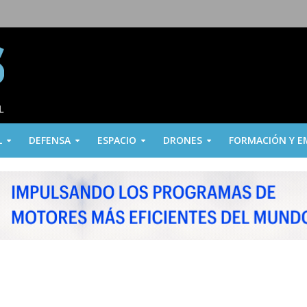
L
DEFENSA
ESPACIO
DRONES
FORMACIÓN Y E