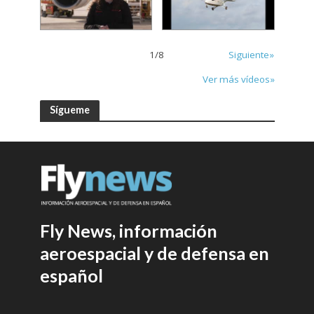
1
/
8
Siguiente»
Ver más vídeos»
Sígueme
Fly News, información
aeroespacial y de defensa en
español