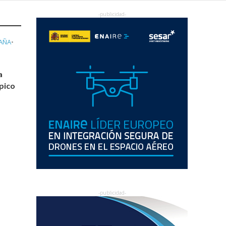
AÑA
•
a
mpico