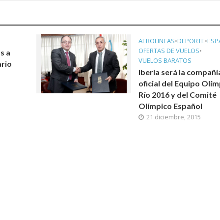
AEROLINEAS
•
DEPORTE
•
ESP
OFERTAS DE VUELOS
•
s a
VUELOS BARATOS
ario
Iberia será la compañí
oficial del Equipo Olí
Río 2016 y del Comité
Olímpico Español
21 diciembre, 2015