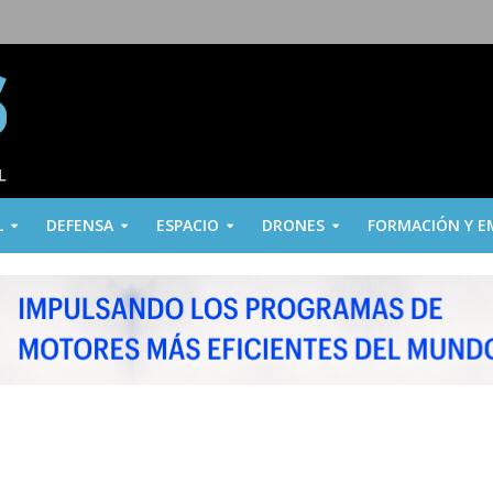
L
DEFENSA
ESPACIO
DRONES
FORMACIÓN Y E