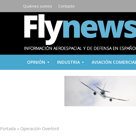
Quiénes somos
Contacto
OPINIÓN
INDUSTRIA
AVIACIÓN COMERCIA
Portada
»
Operación Overlord