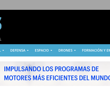
L
DEFENSA
ESPACIO
DRONES
FORMACIÓN Y E