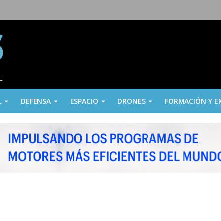
L
DEFENSA
ESPACIO
DRONES
FORMACIÓN Y E