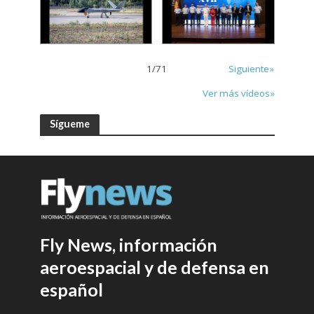
1
/
71
Siguiente»
Ver más vídeos»
Sígueme
Fly News, información
aeroespacial y de defensa en
español