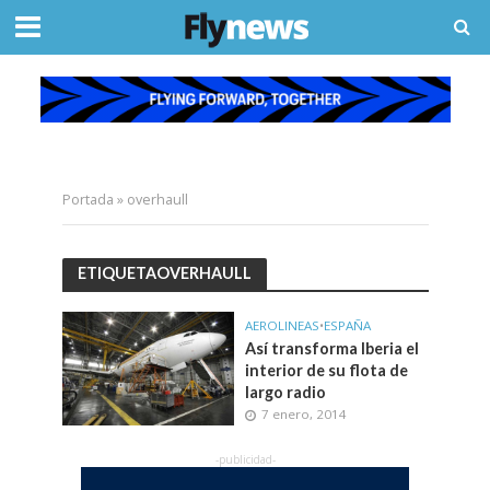
Portada
»
overhaull
ETIQUETAOVERHAULL
AEROLINEAS
•
ESPAÑA
Así transforma Iberia el
interior de su flota de
largo radio
7 enero, 2014